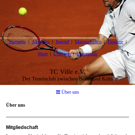
Startseite
Aktuelles
Jugend
Mannschaften
Turniere
Shop
Über uns
Impressum
TC Ville e.V.
Der Tennisclub zwischen Bonn und Köln
Über uns
Über uns
Mitgliedschaft